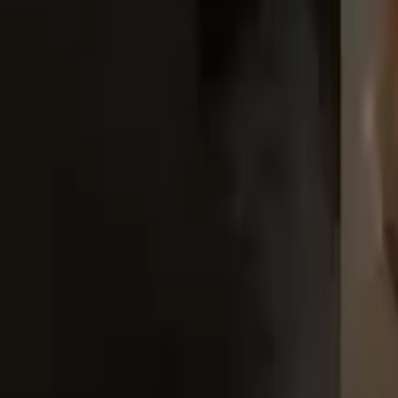
Notre nouveau site est né. Fêtez ça en sauvant une vie :
Je fais un don