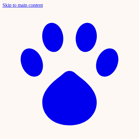
Skip to main content