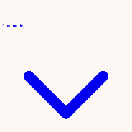
Community