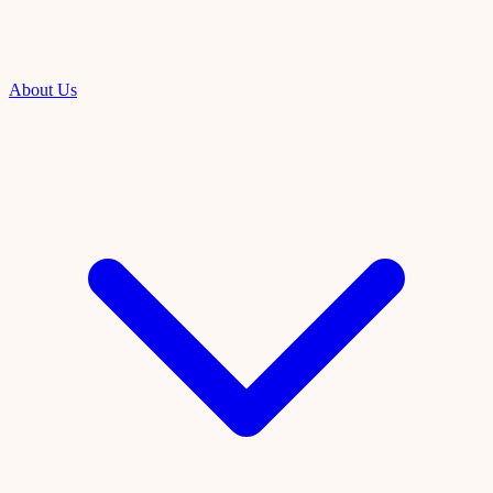
About Us