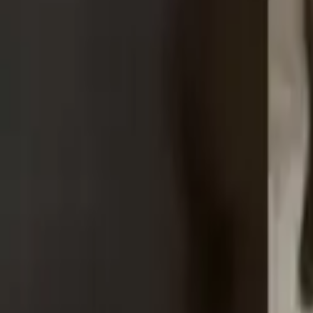
Notre nouveau site est né. Fêtez ça en sauvant une vie :
Je fais un don